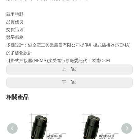
競爭特點
品質優良
交貨迅速
競爭價格
多樣設計：鍵全電工興業股份有限公司提供引掛式插接器(NEMA)
的多樣化設計
引掛式插接器(NEMA)接受進行原廠委託代工製造OEM
上一條:
下一條:
相關產品