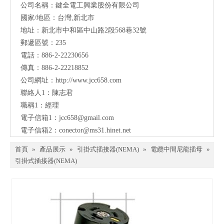
公司名稱：鍵全電工興業股份有限公司
國家/地區：台灣,新北市
地址：新北市中和區中山路2段568巷32號
郵遞區號：235
電話：886-2-22230656
傳真：886-2-22218852
公司網址：
http://www.jcc658.com
聯絡人1：陳志君
職稱1：
經理
電子信箱1：
jcc658@gmail.com
電子信箱2：
conector@ms31.hinet.net
首頁
»
產品展示
»
引掛式插接器(NEMA)
»
電纜中間尼龍插母
»
引掛式插接器(NEMA)