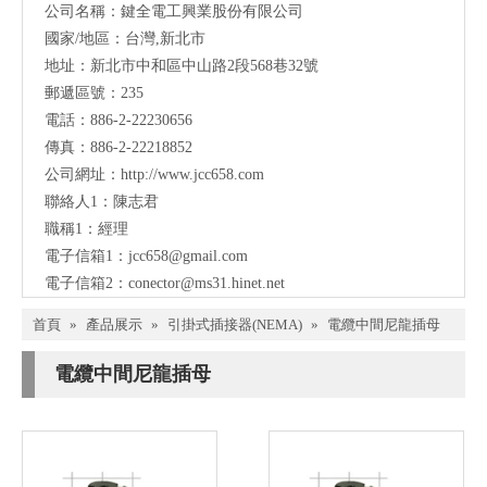
公司名稱：鍵全電工興業股份有限公司
國家/地區：台灣,新北市
地址：新北市中和區中山路2段568巷32號
郵遞區號：235
電話：886-2-22230656
傳真：886-2-22218852
公司網址：
http://www.jcc658.com
聯絡人1：陳志君
職稱1：
經理
電子信箱1：
jcc658@gmail.com
電子信箱2：
conector@ms31.hinet.net
首頁
»
產品展示
»
引掛式插接器(NEMA)
»
電纜中間尼龍插母
電纜中間尼龍插母