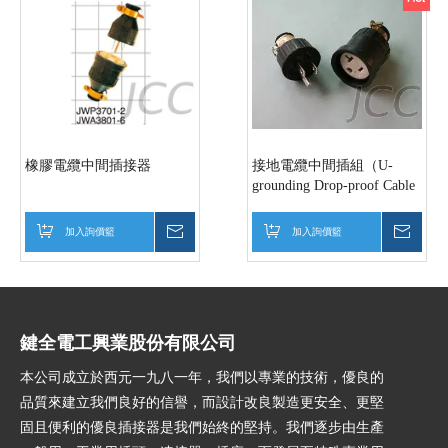
橡膠電纜中間插接器
接地電纜中間插組（U-
grounding Drop-proof Cable
Termin: Male + Female）
加入詢價籃
詢價
加入詢價籃
詢價
鍵全電工興業股份有限公司
本公司成立於西元一九八一年，我們以專業的技術，優良的
品質來建立我們良好的信譽，而設計改良製造更安全、更堅
固且便利的優良插接器是我們始終的堅持。我們逐步由生產