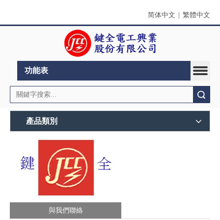
简体中文
|
繁體中文
功能表
搜索
產品類別
與我們聯絡