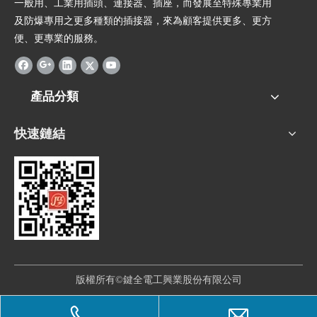
一般用、工業用插頭、連接器、插座，而發展至特殊專業用
及防爆專用之更多種類的插接器，來為顧客提供更多、更方
便、更專業的服務。
產品分類
快速鏈結
版權所有©鍵全電工興業股份有限公司