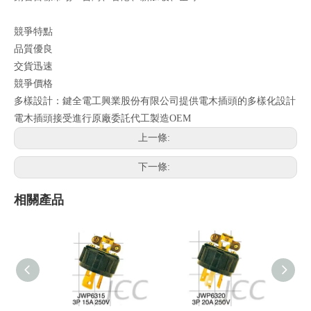
競爭特點
品質優良
交貨迅速
競爭價格
多樣設計：鍵全電工興業股份有限公司提供電木插頭的多樣化設計
電木插頭接受進行原廠委託代工製造OEM
上一條:
下一條:
相關產品