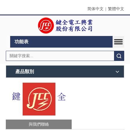
简体中文
|
繁體中文
功能表
搜索
產品類別
與我們聯絡