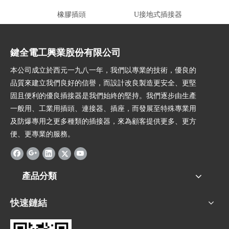
橡膠插頭
U接地式插接器
鍵全電工興業股份有限公司
本公司成立於西元一九八一年，我們以專業的技術，優良的
品質來建立我們良好的信譽，而設計改良製造更安全、更堅
固且便利的優良插接器是我們始終的堅持。我們逐步由生產
一般用、工業用插頭、連接器、插座，而發展至特殊專業用
及防爆專用之更多種類的插接器，來為顧客提供更多、更方
便、更專業的服務。
產品分類
快速鏈結