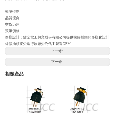
競爭特點
品質優良
交貨迅速
競爭價格
多樣設計：鍵全電工興業股份有限公司提供橡膠插頭的多樣化設計
橡膠插頭接受進行原廠委託代工製造OEM
上一條:
下一條:
相關產品