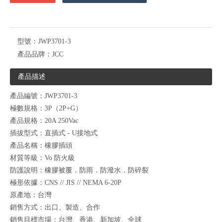
型號：
JWP3701-3
產品品牌：
JCC
產品描述
產品編號：JWP3701-3
極數規格：3P（2P+G）
產品規格：20A 250Vac
插拔型式：直插式 - U接地式
產品名稱：橡膠插頭
材質等級：Vo 防火級
防護說明：橡膠被覆．防雨．防潑水．防碎裂
極形依據：CNS // JIS // NEMA 6-20P
原產地：台灣
銷售方式：出口、製造、合作
銷售目標市場：台灣、香港、新加坡、全球