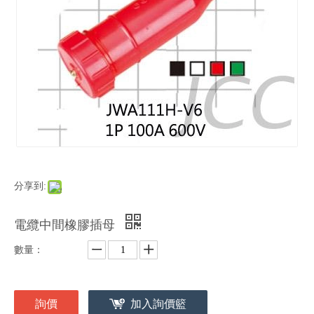
分享到:
電纜中間橡膠插母
數量：
詢價
加入詢價籃