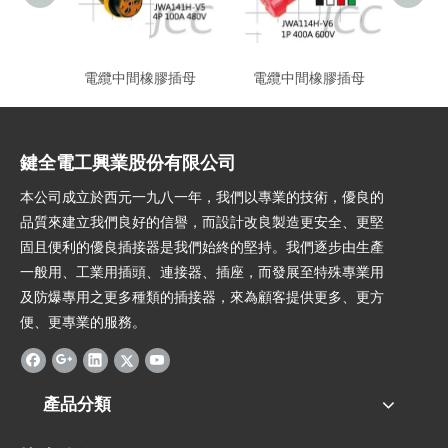
電纜中間橡膠插母
電纜中間橡膠插母
電
鍵全電工興業股份有限公司
本公司成立於西元一九八一年，我們以專業的技術，優良的
品質來建立我們良好的信譽，而設計改良製造更安全、更堅
固且便利的優良插接器是我們始終的堅持。我們逐步由生產
一般用、工業用插頭、連接器、插座，而發展至特殊專業用
及防爆專用之更多種類的插接器，來為顧客提供更多、更方
便、更專業的服務。
產品分類