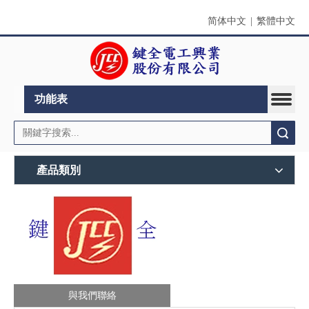
简体中文
|
繁體中文
功能表
搜索
產品類別
與我們聯絡