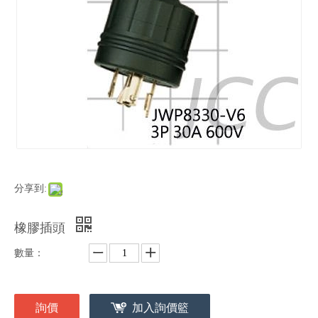
分享到:
橡膠插頭
數量：
詢價
加入詢價籃