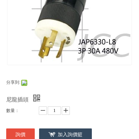
分享到:
尼龍插頭
數量：
詢價
加入詢價籃