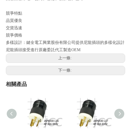
競爭特點
品質優良
交貨迅速
競爭價格
多樣設計：鍵全電工興業股份有限公司提供尼龍插頭的多樣化設計
尼龍插頭接受進行原廠委託代工製造OEM
上一條:
下一條:
相關產品